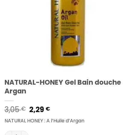
NATURAL-HONEY Gel Bain douche
Argan
Le
Le
3,05
2,29
€
€
prix
prix
NATURAL HONEY : A l’Huile d’Argan
initial
actuel
était :
est :
quantité de NATURAL-HONEY Gel Bain douche Argan