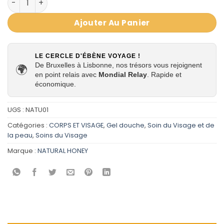
3,05 €.
2,29 €.
Ajouter Au Panier
LE CERCLE D'ÉBÈNE VOYAGE !
De Bruxelles à Lisbonne, nos trésors vous rejoignent
🌍
en point relais avec
Mondial Relay
. Rapide et
économique.
UGS :
NATU01
Catégories :
CORPS ET VISAGE
,
Gel douche
,
Soin du Visage et de
la peau
,
Soins du Visage
Marque :
NATURAL HONEY