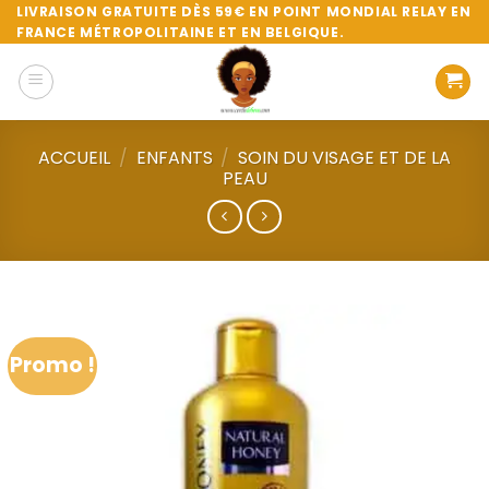
Passer
LIVRAISON GRATUITE DÈS 59€ EN POINT MONDIAL RELAY EN
FRANCE MÉTROPOLITAINE ET EN BELGIQUE.
au
contenu
ACCUEIL
/
ENFANTS
/
SOIN DU VISAGE ET DE LA
PEAU
Promo !