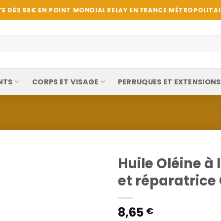
E DÈS 59€ EN POINT MONDIAL RELAY EN FRANCE MÉTROPOLITAIN
NTS
CORPS ET VISAGE
PERRUQUES ET EXTENSIONS
Huile Oléine à 
et réparatrice
8,65
€