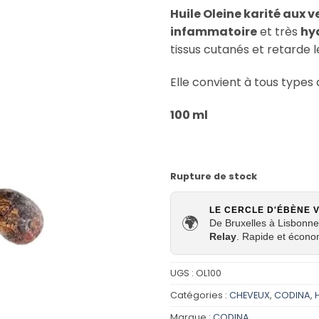
Huile Oleine karité aux v
infammatoire
et très
hy
tissus cutanés et retarde l
Elle convient à tous types
100 ml
Rupture de stock
LE CERCLE D'ÉBÈNE 
🌍
De Bruxelles à Lisbonne,
Relay
. Rapide et écono
UGS :
OL100
Catégories :
CHEVEUX
,
CODINA
,
Marque :
CODINA