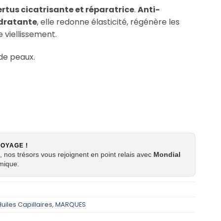
ertus cicatrisante et réparatrice
.
Anti-
dratante
, elle redonne élasticité, régénère les
e viellissement.
 de peaux.
VOYAGE !
 nos trésors vous rejoignent en point relais avec
Mondial
mique.
Huiles Capillaires
,
MARQUES