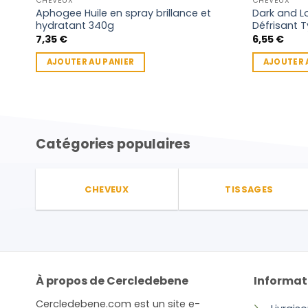
CHEVEUX
CHEVEUX
Aphogee Huile en spray brillance et
Dark and L
hydratant 340g
Défrisant 
7,35
€
6,55
€
AJOUTER AU PANIER
AJOUTER 
Catégories populaires
CHEVEUX
TISSAGES
À propos de Cercledebene
Informat
Cercledebene.com est un site e-