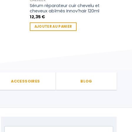
CHEVEUX
APH
Sérum réparateur cuir chevelu et
Apho
cheveux abîmés Innov’hair 120ml
237
12,35
€
10,
AJOUTER AU PANIER
AJ
ACCESSOIRES
BLOG