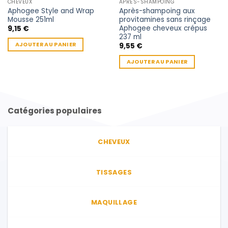
CHEVEUX
APRÈS-SHAMPOING
Aphogee Style and Wrap
Après-shampoing aux
Mousse 251ml
provitamines sans rinçage
Aphogee cheveux crépus
9,15
€
237 ml
AJOUTER AU PANIER
9,55
€
AJOUTER AU PANIER
Catégories populaires
CHEVEUX
TISSAGES
MAQUILLAGE