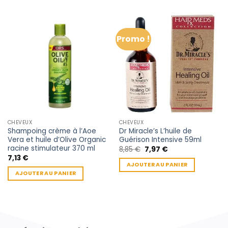
Promo !
CHEVEUX
CHEVEUX
Shampoing crème à l’Aoe
Dr Miracle’s L’huile de
Vera et huile d’Olive Organic
Guérison Intensive 59ml
racine stimulateur 370 ml
Le
Le
8,85
€
7,97
€
prix
prix
7,13
€
initial
actuel
AJOUTER AU PANIER
était :
est :
AJOUTER AU PANIER
8,85 €.
7,97 €.