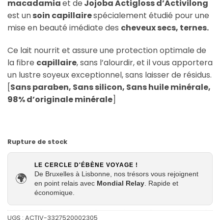
macadamia
et de
Jojoba Actigloss d’Activilong
est un
soin capillaire
spécialement étudié pour une
mise en beauté imédiate des
cheveux secs, ternes.
Ce lait nourrit et assure une protection optimale de
la fibre
capillaire
, sans l’alourdir, et il vous apportera
un lustre soyeux exceptionnel, sans laisser de résidus.
[
Sans paraben, Sans silicon, Sans huile minérale,
98% d’originale minérale
]
Rupture de stock
LE CERCLE D'ÉBÈNE VOYAGE !
De Bruxelles à Lisbonne, nos trésors vous rejoignent
🌍
en point relais avec
Mondial Relay
. Rapide et
économique.
UGS :
ACTIV-3327520002305