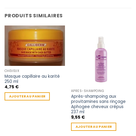
PRODUITS SIMILAIRES
CHEVEUX
Masque capillaire au karité
250 ml
4,75
€
APRÈS-SHAMPOING
Après-shampoing aux
AJOUTER AU PANIER
provitamines sans rinçage
Aphogee cheveux crépus
237 ml
9,55
€
AJOUTER AU PANIER