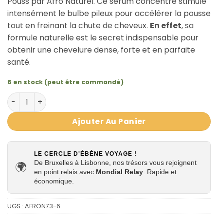
Pouss par Afro Naturel. Ce sérum concentré stimule
intensément le bulbe pileux pour accélérer la pousse
tout en freinant la chute de cheveux.
En effet
, sa
formule naturelle est le secret indispensable pour
obtenir une chevelure dense, forte et en parfaite
santé.
6 en stock (peut être commandé)
quantité de Lotion Croissance Au Romarin 50ml Crazy Po
Ajouter Au Panier
LE CERCLE D'ÉBÈNE VOYAGE !
De Bruxelles à Lisbonne, nos trésors vous rejoignent
🌍
en point relais avec
Mondial Relay
. Rapide et
économique.
UGS :
AFRON73-6