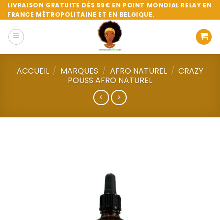
Passer
LIVRAISON GRATUITE DÈS 59€ EN POINT MONDIAL RELAY EN
FRANCE MÉTROPOLITAINE ET EN BELGIQUE.
au
contenu
ACCUEIL
/
MARQUES
/
AFRO NATUREL
/
CRAZY
POUSS AFRO NATUREL