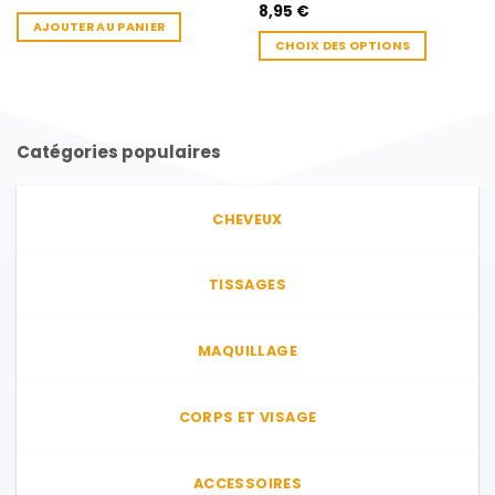
8,95
€
AJOUTER AU PANIER
CHOIX DES OPTIONS
Ce
produit
a
plusieurs
Catégories populaires
variations.
Les
options
CHEVEUX
peuvent
être
choisies
TISSAGES
sur
la
page
MAQUILLAGE
du
produit
CORPS ET VISAGE
ACCESSOIRES