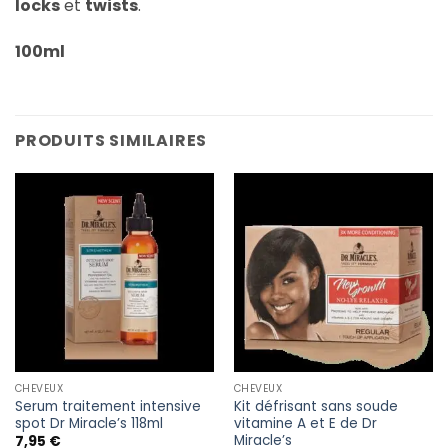
locks
et
twists
.
100ml
PRODUITS SIMILAIRES
CHEVEUX
CHEVEUX
Serum traitement intensive
Kit défrisant sans soude
spot Dr Miracle’s 118ml
vitamine A et E de Dr
Miracle’s
7,95
€