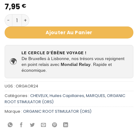
7,95
€
quantité de Organic root stimulator Huile Anti Démang
Ajouter Au Panier
LE CERCLE D'ÉBÈNE VOYAGE !
De Bruxelles à Lisbonne, nos trésors vous rejoignent
🌍
en point relais avec
Mondial Relay
. Rapide et
économique.
UGS :
ORGAOR24
Catégories :
CHEVEUX
,
Huiles Capillaires
,
MARQUES
,
ORGANIC
ROOT STIMULATOR (ORS)
Marque :
ORGANIC ROOT STIMULATOR (ORS)