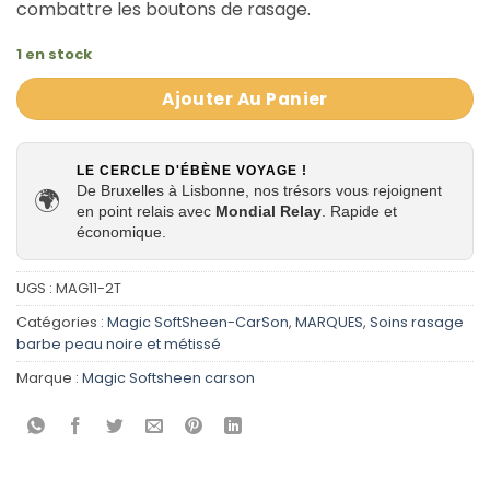
combattre les boutons de rasage.
1 en stock
Ajouter Au Panier
LE CERCLE D'ÉBÈNE VOYAGE !
De Bruxelles à Lisbonne, nos trésors vous rejoignent
🌍
en point relais avec
Mondial Relay
. Rapide et
économique.
UGS :
MAG11-2T
Catégories :
Magic SoftSheen-CarSon
,
MARQUES
,
Soins rasage
barbe peau noire et métissé
Marque :
Magic Softsheen carson