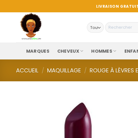
Passer
LIVRAISON GRATUIT
au
contenu
Recherche
pour :
MARQUES
CHEVEUX
HOMMES
ENFA
ACCUEIL
/
MAQUILLAGE
/
ROUGE À LÈVRES E