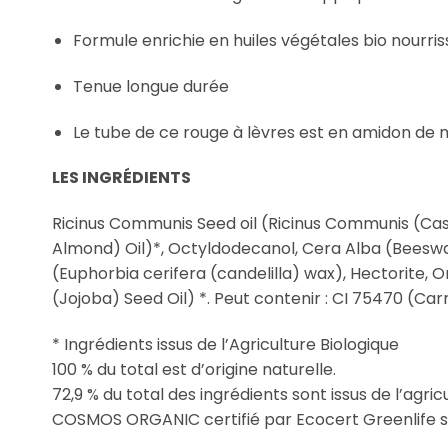
Formule enrichie en huiles végétales bio nourriss
Tenue longue durée
Le tube de ce rouge à lèvres est en amidon de m
LES INGRÉDIENTS
Ricinus Communis Seed oil (Ricinus Communis (Cast
Almond) Oil)*, Octyldodecanol, Cera Alba (Beeswax
(Euphorbia cerifera (candelilla) wax), Hectorite,
(Jojoba) Seed Oil) *
. Peut contenir : CI 75470 (Car
* Ingrédients issus de l’Agriculture Biologique
100 % du total est d’origine naturelle.
72,9 % du total des ingrédients sont issus de l’agric
COSMOS ORGANIC certifié par Ecocert Greenlife s