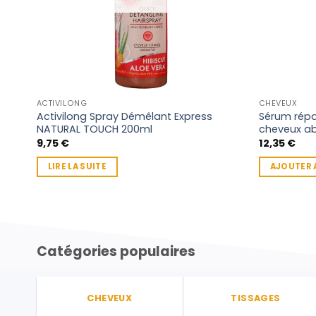
ACTIVILONG
CHEVEUX
Activilong Spray Démêlant Express
Sérum répa
NATURAL TOUCH 200ml
cheveux ab
9,75
€
12,35
€
LIRE LA SUITE
AJOUTER 
Catégories populaires
CHEVEUX
TISSAGES