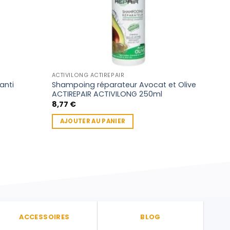
ACTIVILONG ACTIREPAIR
BRILL
anti
Shampoing réparateur Avocat et Olive
Gel 
ACTIREPAIR ACTIVILONG 250ml
pour
8,77
€
5,9
AJOUTER AU PANIER
AJ
ACCESSOIRES
BLOG