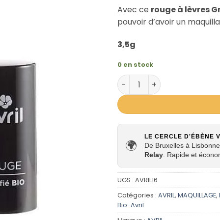
Avec ce
rouge à lèvres Gr
pouvoir d’avoir un maquilla
3,5g
0 en stock
quantité de Rouge à lèvres 
LE CERCLE D'ÉBÈNE 
🌍
De Bruxelles à Lisbonne,
Relay
. Rapide et écono
UGS :
AVRIL16
Catégories :
AVRIL
,
MAQUILLAGE
,
Bio-Avril