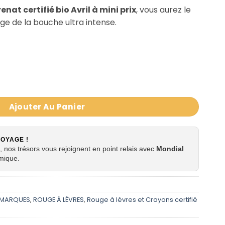
enat certifié bio Avril à mini prix
, vous aurez le
ge de la bouche ultra intense.
rouge Grenat 635 certifié Bio - Avril
Ajouter Au Panier
VOYAGE !
 nos trésors vous rejoignent en point relais avec
Mondial
mique.
MARQUES
,
ROUGE À LÈVRES
,
Rouge à lèvres et Crayons certifié