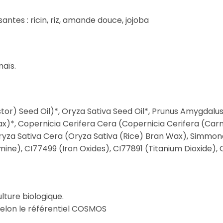
antes : ricin, riz, amande douce, jojoba
aïs.
or) Seed Oil)*, Oryza Sativa Seed Oil*, Prunus Amygdalus
)*, Copernicia Cerifera Cera (Copernicia Cerifera (Carn
 Oryza Sativa Cera (Oryza Sativa (Rice) Bran Wax), Simmon
mine), CI77499 (Iron Oxides), CI77891 (Titanium Dioxide), 
ulture biologique.
elon le référentiel COSMOS