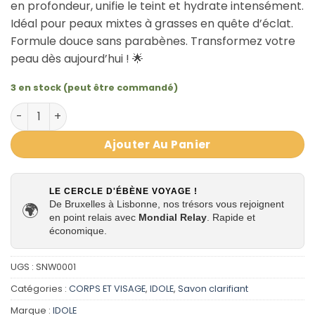
en profondeur, unifie le teint et hydrate intensément.
Idéal pour peaux mixtes à grasses en quête d’éclat.
Formule douce sans parabènes. Transformez votre
peau dès aujourd’hui ! 🌟
3 en stock (peut être commandé)
quantité de Savon Clarifiant Papaye Soft'n White 200g | É
Ajouter Au Panier
LE CERCLE D'ÉBÈNE VOYAGE !
De Bruxelles à Lisbonne, nos trésors vous rejoignent
🌍
en point relais avec
Mondial Relay
. Rapide et
économique.
UGS :
SNW0001
Catégories :
CORPS ET VISAGE
,
IDOLE
,
Savon clarifiant
Marque :
IDOLE