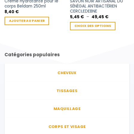
Crème Hydratante pour le
SAVON NOIR ARTISANAL DU
corps Beldam 250ml
SÉNÉGAL ANTIBACTÉRIEN
CERCLEDEBNE
8,40
€
Plage
5,45
€
–
49,45
€
de
AJOUTER AU PANIER
prix :
CHOIX DES OPTIONS
5,45 €
à
Ce
49,45 €
produit
a
plusieurs
Catégories populaires
variations.
Les
options
CHEVEUX
peuvent
être
choisies
TISSAGES
sur
la
page
MAQUILLAGE
du
produit
CORPS ET VISAGE