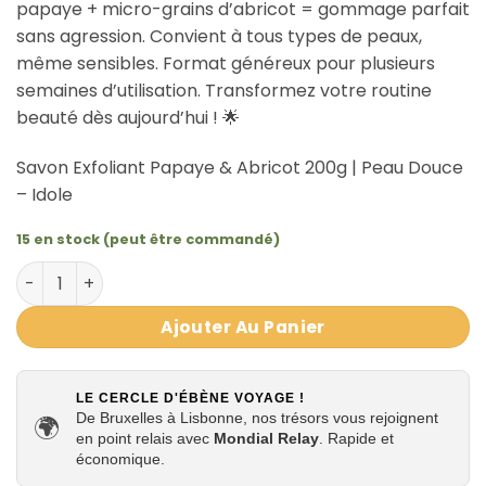
papaye + micro-grains d’abricot = gommage parfait
sans agression. Convient à tous types de peaux,
même sensibles. Format généreux pour plusieurs
semaines d’utilisation. Transformez votre routine
beauté dès aujourd’hui ! 🌟
Savon Exfoliant Papaye & Abricot 200g | Peau Douce
– Idole
15 en stock (peut être commandé)
quantité de Savon Exfoliant Papaye & Abricot 200g | Pea
Ajouter Au Panier
LE CERCLE D'ÉBÈNE VOYAGE !
De Bruxelles à Lisbonne, nos trésors vous rejoignent
🌍
en point relais avec
Mondial Relay
. Rapide et
économique.