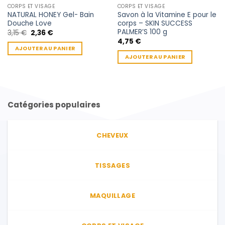
CORPS ET VISAGE
CORPS ET VISAGE
NATURAL HONEY Gel- Bain
Savon à la Vitamine E pour le
Douche Love
corps – SKIN SUCCESS
PALMER’S 100 g
Le
Le
3,15
€
2,36
€
prix
prix
4,75
€
initial
actuel
AJOUTER AU PANIER
était :
est :
AJOUTER AU PANIER
3,15 €.
2,36 €.
Catégories populaires
CHEVEUX
TISSAGES
MAQUILLAGE