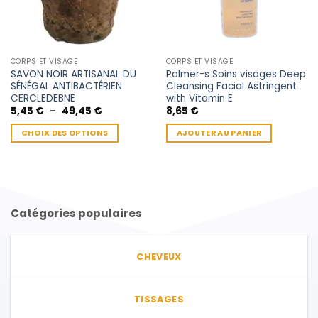
CORPS ET VISAGE
CORPS ET VISAGE
SAVON NOIR ARTISANAL DU
Palmer-s Soins visages Deep
SÉNÉGAL ANTIBACTÉRIEN
Cleansing Facial Astringent
CERCLEDEBNE
with Vitamin E
Plage
5,45
€
–
49,45
€
8,65
€
de
prix :
CHOIX DES OPTIONS
AJOUTER AU PANIER
5,45 €
à
Ce
49,45 €
produit
a
plusieurs
variations.
Catégories populaires
Les
options
peuvent
CHEVEUX
être
choisies
sur
TISSAGES
la