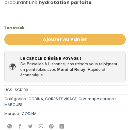
procurant une
hydratation parfaite
.
1 en stock
Ajouter Au Panier
LE CERCLE D'ÉBÈNE VOYAGE !
De Bruxelles à Lisbonne, nos trésors vous rejoignent
🌍
en point relais avec
Mondial Relay
. Rapide et
économique.
UGS :
SGK100
Catégories :
CODINA
,
CORPS ET VISAGE
,
Gommage corporel
,
MARQUES
Marque :
CODINA