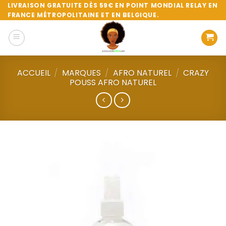
Passer
LIVRAISON GRATUITE DÈS 59€ EN POINT MONDIAL RELAY EN
FRANCE MÉTROPOLITAINE ET EN BELGIQUE.
au
contenu
ACCUEIL
/
MARQUES
/
AFRO NATUREL
/
CRAZY
POUSS AFRO NATUREL