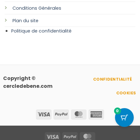
Conditions Générales
Plan
du site
Politique de confidentialité
Copyright ©
CONFIDENTIALITÉ
cercledebene.com
COOKIES
0
Visa
PayPal
MasterCard
American
Express
Visa
PayPal
MasterCard