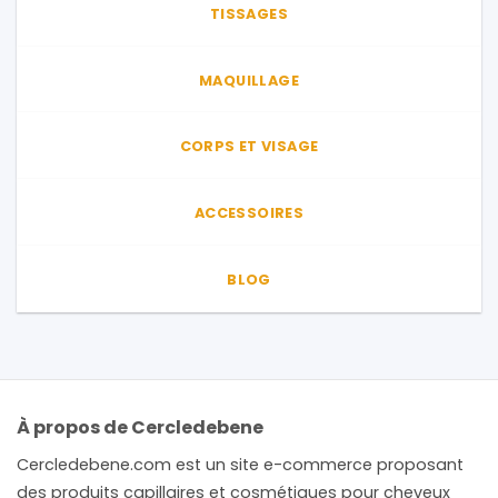
choisies
TISSAGES
sur
la
page
MAQUILLAGE
du
produit
CORPS ET VISAGE
ACCESSOIRES
BLOG
À propos de Cercledebene
Cercledebene.com est un site e-commerce proposant
des produits capillaires et cosmétiques pour cheveux