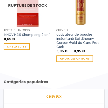
RUPTURE DE STOCK
APRÈS-SHAMPOING
CHEVEUX
activateur de boucles
INNOV’HAIR Shampoing 2 en 1
instantané SoftSheen-
11,65
€
Carson Gold de Care Free
Curls
LIRE LA SUITE
Plage
8,95
€
–
11,95
€
de
prix :
CHOIX DES OPTIONS
8,95 €
à
Ce
11,95 €
produit
a
plusieurs
Catégories populaires
variations.
Les
options
CHEVEUX
peuvent
être