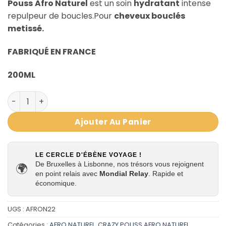
Pouss
Afro Naturel
est un soin
hydratant
intense
repulpeur de boucles.Pour
cheveux bouclés
metissé.
FABRIQUÉ EN FRANCE
200ML
quantité de SPRAY ACTIVATEUR DE BOUCLES 3 EN 1 CRAZ
Ajouter Au Panier
LE CERCLE D'ÉBÈNE VOYAGE !
De Bruxelles à Lisbonne, nos trésors vous rejoignent
🌍
en point relais avec
Mondial Relay
. Rapide et
économique.
UGS :
AFRON22
Catégories :
AFRO NATUREL
,
CRAZY POUSS AFRO NATUREL
,