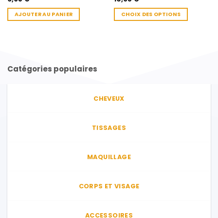
AJOUTER AU PANIER
CHOIX DES OPTIONS
Ce
produit
a
plusieurs
variations.
Catégories populaires
Les
options
peuvent
CHEVEUX
être
choisies
sur
TISSAGES
la
page
MAQUILLAGE
du
produit
CORPS ET VISAGE
ACCESSOIRES