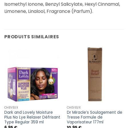
Isomethyl Ionone, Benzyl Salicylate, Hexyl Cinnamal,
Limonene, Linalool, Fragrance (Parfum).
PRODUITS SIMILAIRES
CHEVEUX
CHEVEUX
Dark and Lovely Moisture
Dr Miracle’s Soulagement de
Plus No Lye Relaxer Défrisant
Tresse Formule de
Type Regular 359 ml
Vaporisateur 177ml
6,95
€
10,95
€