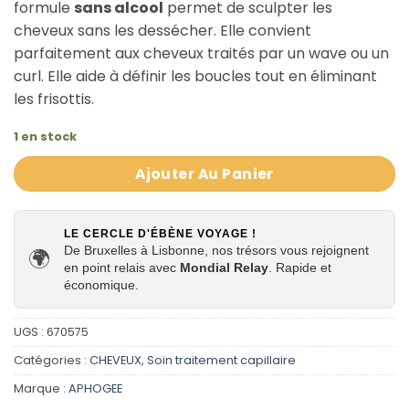
formule
sans alcool
permet de sculpter les
cheveux sans les dessécher. Elle convient
parfaitement aux cheveux traités par un wave ou un
curl. Elle aide à définir les boucles tout en éliminant
les frisottis.
1 en stock
Ajouter Au Panier
LE CERCLE D'ÉBÈNE VOYAGE !
De Bruxelles à Lisbonne, nos trésors vous rejoignent
🌍
en point relais avec
Mondial Relay
. Rapide et
économique.
UGS :
670575
Catégories :
CHEVEUX
,
Soin traitement capillaire
Marque :
APHOGEE