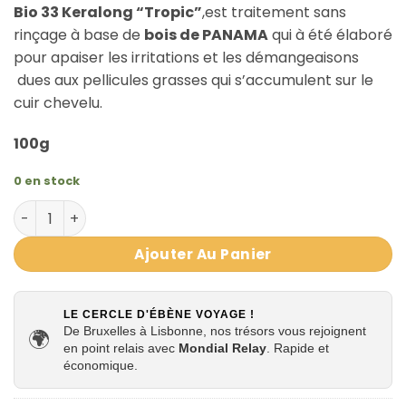
Bio 33 Keralong “Tropic”
,est traitement sans
rinçage à base de
bois de PANAMA
qui à été élaboré
pour apaiser les irritations et les démangeaisons
dues aux pellicules grasses qui s’accumulent sur le
cuir chevelu.
100g
0 en stock
quantité de TRAITEMENT ANTIPELLICULAIRE AU BOIS DE PA
Ajouter Au Panier
LE CERCLE D'ÉBÈNE VOYAGE !
De Bruxelles à Lisbonne, nos trésors vous rejoignent
🌍
en point relais avec
Mondial Relay
. Rapide et
économique.