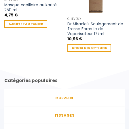
Masque capillaire au karité
250 ml
4,75
€
CHEVEUX
Dr Miracle’s Soulagement de
AJOUTER AU PANIER
Tresse Formule de
Vaporisateur 177ml
10,95
€
CHOIX DES OPTIONS
Ce
produit
a
plusieurs
variations.
Catégories populaires
Les
options
peuvent
CHEVEUX
être
choisies
sur
TISSAGES
la
page