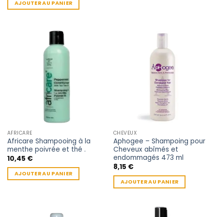
AJOUTER AU PANIER
AFRICARE
CHEVEUX
Africare Shampooing à la
Aphogee – Shampoing pour
menthe poivrée et thé .
Cheveux abîmés et
endommagés 473 ml
10,45
€
8,15
€
AJOUTER AU PANIER
AJOUTER AU PANIER