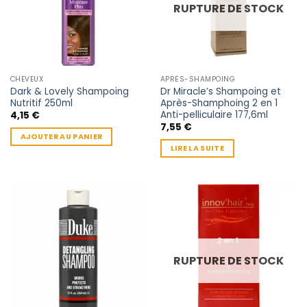
RUPTURE DE STOCK
CHEVEUX
APRÈS-SHAMPOING
Dark & Lovely Shampoing
Dr Miracle’s Shampoing et
Nutritif 250ml
Après-Shamphoing 2 en 1
Anti-pelliculaire 177,6ml
4,15
€
7,55
€
AJOUTER AU PANIER
LIRE LA SUITE
RUPTURE DE STOCK