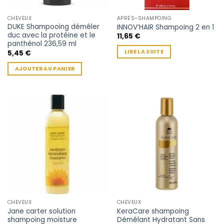
CHEVEUX
APRÈS-SHAMPOING
DUKE Shampooing démêler
INNOV’HAIR Shampoing 2 en 1
duc avec la protéine et le
11,65
€
panthénol 236,59 ml
LIRE LA SUITE
5,45
€
AJOUTER AU PANIER
CHEVEUX
CHEVEUX
Jane carter solution
KeraCare shampoing
shampoing moisture
Démêlant Hydratant Sans