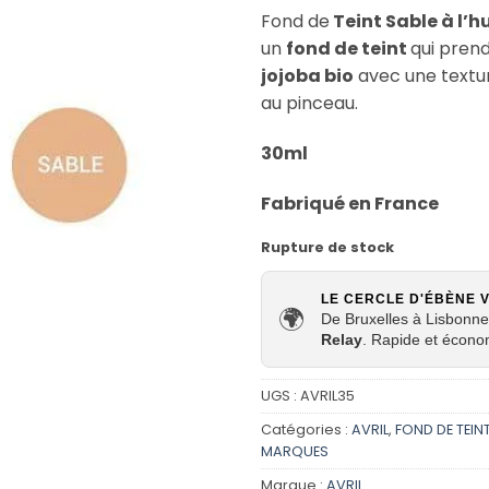
Fond de
Teint Sable à l’hu
un
fond de teint
qui prend
jojoba bio
avec une texture
au pinceau.
30ml
Fabriqué en France
Rupture de stock
LE CERCLE D'ÉBÈNE 
🌍
De Bruxelles à Lisbonne,
Relay
. Rapide et écono
UGS :
AVRIL35
Catégories :
AVRIL
,
FOND DE TEIN
MARQUES
Marque :
AVRIL