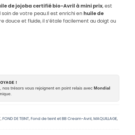
ile de jojoba certifié bio-Avril à mini prix
, est
 soin de votre peau.Il est enrichi en
huile de
 douce et fluide, il s’étale facilement au doigt ou
VOYAGE !
 nos trésors vous rejoignent en point relais avec
Mondial
mique.
T
,
FOND DE TEINT
,
Fond de teint et BB Cream-Avril
,
MAQUILLAGE
,