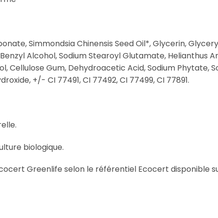
bonate, Simmondsia Chinensis Seed Oil*, Glycerin, Glyceryl
, Benzyl Alcohol, Sodium Stearoyl Glutamate, Helianthus 
erol, Cellulose Gum, Dehydroacetic Acid, Sodium Phytate,
droxide, +/- CI 77491, CI 77492, CI 77499, CI 77891.
elle.
ulture biologique.
cocert Greenlife selon le référentiel Ecocert disponible s