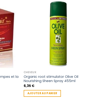
CHEVEUX
ACTI
empes et la
Organic root stimulator Olive Oil
Acti
Nourishing Sheen Spray 455ml
beur
125m
6,35
€
4,4
AJOUTER AU PANIER
LI