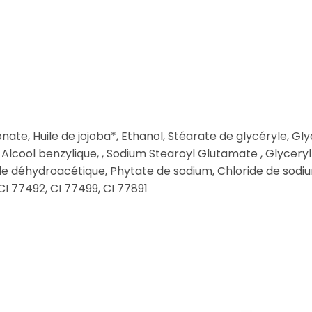
ate, Huile de jojoba*, Ethanol, Stéarate de glycéryle, Glyc
 Alcool benzylique, , Sodium Stearoyl Glutamate , Glycer
Acide déhydroacétique, Phytate de sodium, Chloride de sodi
CI 77492, CI 77499, CI 77891