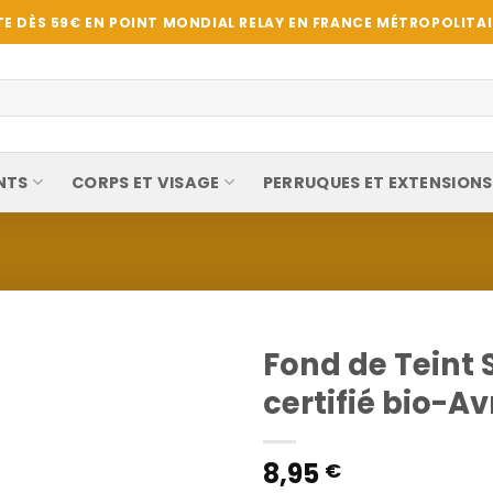
E DÈS 59€ EN POINT MONDIAL RELAY EN FRANCE MÉTROPOLITAIN
NTS
CORPS ET VISAGE
PERRUQUES ET EXTENSIONS
Fond de Teint S
certifié bio-Avr
8,95
€