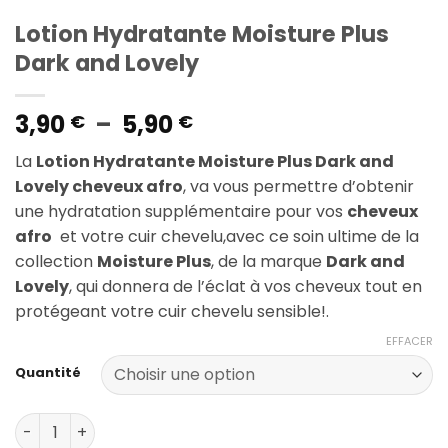
Lotion Hydratante Moisture Plus
Dark and Lovely
Plage
3,90
–
5,90
€
€
de
La
Lotion Hydratante Moisture Plus Dark and
prix :
Lovely cheveux afro
, va vous permettre d’obtenir
3,90 €
une hydratation supplémentaire pour vos
cheveux
à
afro
et votre cuir chevelu,avec ce soin ultime de la
5,90 €
collection
Moisture Plus
, de la marque
Dark and
Lovely
, qui donnera de l’éclat à vos cheveux tout en
protégeant votre cuir chevelu sensible!.
EFFACER
Quantité
quantité de Lotion Hydratante Moisture Plus Dark and L