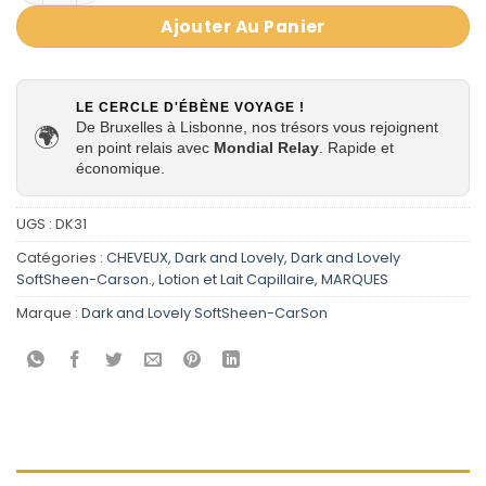
Ajouter Au Panier
LE CERCLE D'ÉBÈNE VOYAGE !
De Bruxelles à Lisbonne, nos trésors vous rejoignent
🌍
en point relais avec
Mondial Relay
. Rapide et
économique.
UGS :
DK31
Catégories :
CHEVEUX
,
Dark and Lovely
,
Dark and Lovely
SoftSheen-Carson.
,
Lotion et Lait Capillaire
,
MARQUES
Marque :
Dark and Lovely SoftSheen-CarSon