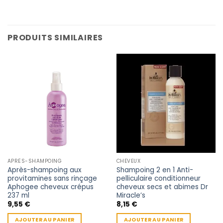
PRODUITS SIMILAIRES
APRÈS-SHAMPOING
CHEVEUX
Après-shampoing aux
Shampoing 2 en 1 Anti-
provitamines sans rinçage
pelliculaire conditionneur
Aphogee cheveux crépus
cheveux secs et abimes Dr
237 ml
Miracle’s
9,55
€
8,15
€
AJOUTER AU PANIER
AJOUTER AU PANIER