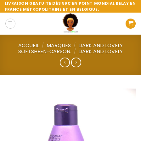
Passer
LIVRAISON GRATUITE DÈS 59€ EN POINT MONDIAL RELAY EN
FRANCE MÉTROPOLITAINE ET EN BELGIQUE.
au
contenu
ACCUEIL
/
MARQUES
/
DARK AND LOVELY
SOFTSHEEN-CARSON.
/
DARK AND LOVELY