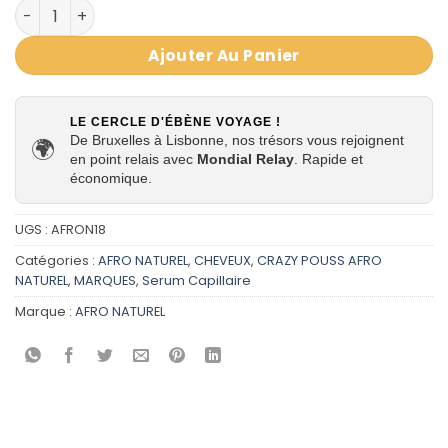
quantité de SÉRUM GLOSSING RÉPARATEUR 2 en 1 À L'HUI
Ajouter Au Panier
LE CERCLE D'ÉBÈNE VOYAGE !
De Bruxelles à Lisbonne, nos trésors vous rejoignent
🌍
en point relais avec
Mondial Relay
. Rapide et
économique.
UGS :
AFRON18
Catégories :
AFRO NATUREL
,
CHEVEUX
,
CRAZY POUSS AFRO
NATUREL
,
MARQUES
,
Serum Capillaire
Marque :
AFRO NATUREL