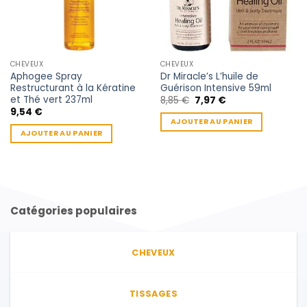
CHEVEUX
CHEVEUX
Aphogee Spray
Dr Miracle’s L’huile de
Restructurant à la Kératine
Guérison Intensive 59ml
et Thé vert 237ml
Le
Le
8,85
€
7,97
€
prix
prix
9,54
€
initial
actuel
AJOUTER AU PANIER
était :
est :
AJOUTER AU PANIER
8,85 €.
7,97 €.
Catégories populaires
CHEVEUX
TISSAGES