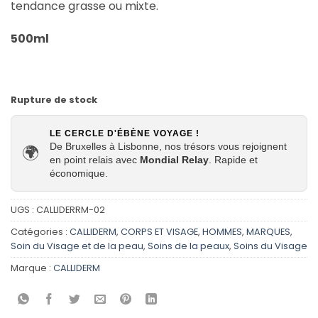
tendance grasse ou mixte.
500ml
Rupture de stock
LE CERCLE D'ÉBÈNE VOYAGE !
De Bruxelles à Lisbonne, nos trésors vous rejoignent
🌍
en point relais avec
Mondial Relay
. Rapide et
économique.
UGS :
CALLIDERRM-02
Catégories :
CALLIDERM
,
CORPS ET VISAGE
,
HOMMES
,
MARQUES
,
Soin du Visage et de la peau
,
Soins de la peaux
,
Soins du Visage
Marque :
CALLIDERM