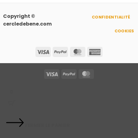
Copyright ©
CONFIDENTIALITÉ
cercledebene.com
COOKIES
Visa
PayPal
MasterCard
American
Express
Visa
PayPal
MasterCard
0
FERMER LE PANIER