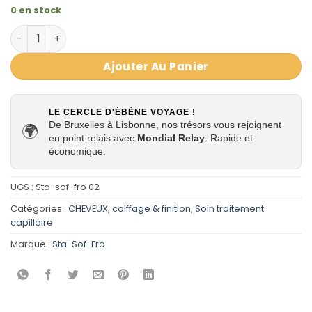
0 en stock
quantité de STA SOF FRO CHEVEUX VAPORISEZ OIL SHEE
Ajouter Au Panier
LE CERCLE D'ÉBÈNE VOYAGE !
De Bruxelles à Lisbonne, nos trésors vous rejoignent
🌍
en point relais avec
Mondial Relay
. Rapide et
économique.
UGS :
Sta-sof-fro 02
Catégories :
CHEVEUX
,
coiffage & finition
,
Soin traitement
capillaire
Marque :
Sta-Sof-Fro