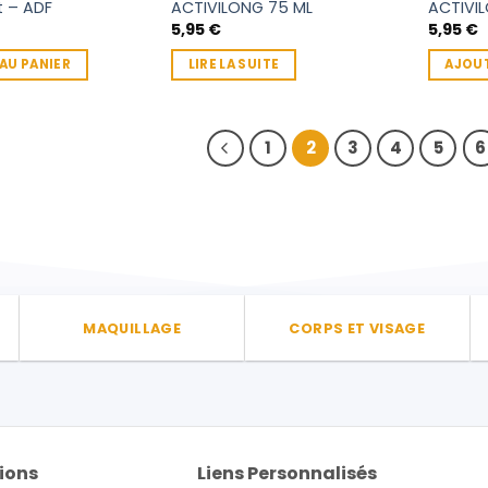
t – ADF
ACTIVILONG 75 ML
ACTIVI
5,95
€
5,95
€
AU PANIER
LIRE LA SUITE
AJOUT
1
2
3
4
5
6
MAQUILLAGE
CORPS ET VISAGE
ions
Liens Personnalisés