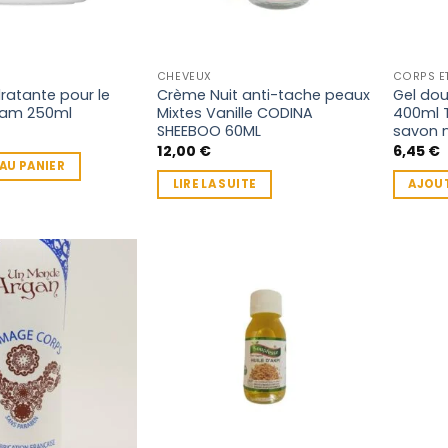
CHEVEUX
CORPS E
ratante pour le
Crème Nuit anti-tache peaux
Gel do
dam 250ml
Mixtes Vanille CODINA
400ml T
SHEEBOO 60ML
savon n
12,00
€
6,45
€
AU PANIER
LIRE LA SUITE
AJOUT