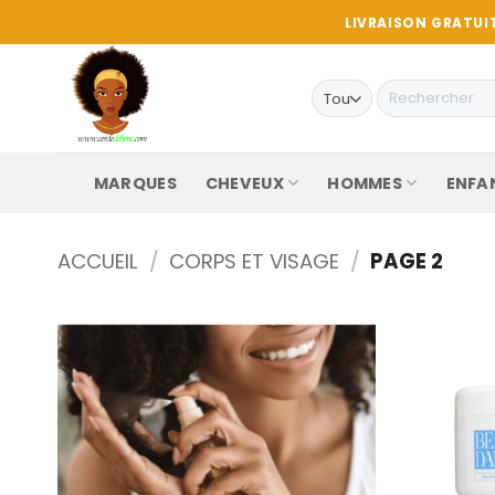
Passer
LIVRAISON GRATUIT
au
contenu
Recherche
pour :
MARQUES
CHEVEUX
HOMMES
ENFA
ACCUEIL
/
CORPS ET VISAGE
/
PAGE 2