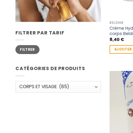
BELDAM
Crème Hyd
FILTRER PAR TARIF
corps Bel
8,40
€
Prix
Prix
AJOUTER 
FILTRER
min
max
CATÉGORIES DE PRODUITS