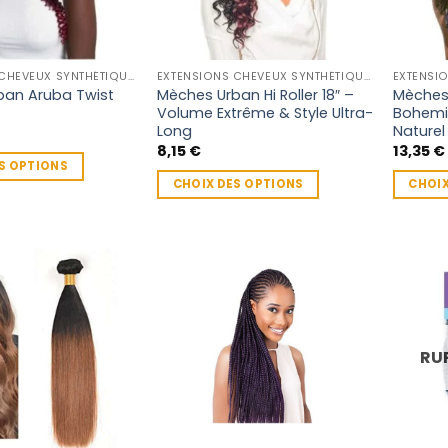
EXTENSIONS CHEVEUX SYNTHÉTIQUES
EXTENSIONS CHEVEUX SYNTHÉTIQUES
ban Aruba Twist
Mèches Urban Hi Roller 18″ –
Mèches
Volume Extrême & Style Ultra-
Bohemie
Long
Naturel
8,15
€
13,35
€
S OPTIONS
CHOIX DES OPTIONS
CHOIX
Ce
Ce
produit
produit
a
a
plusieurs
plusieu
variations.
variatio
Les
Les
options
options
RU
peuvent
peuven
être
être
choisies
choisie
sur
sur