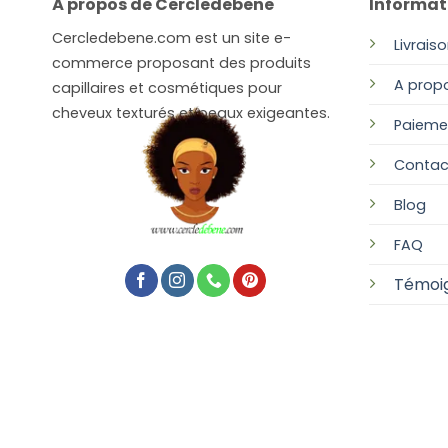
À propos de Cercledebene
Informat
Cercledebene.com est un site e-
Livrais
commerce proposant des produits
A prop
capillaires et cosmétiques pour
cheveux texturés et peaux exigeantes.
Paieme
Contac
Blog
FAQ
Témoi