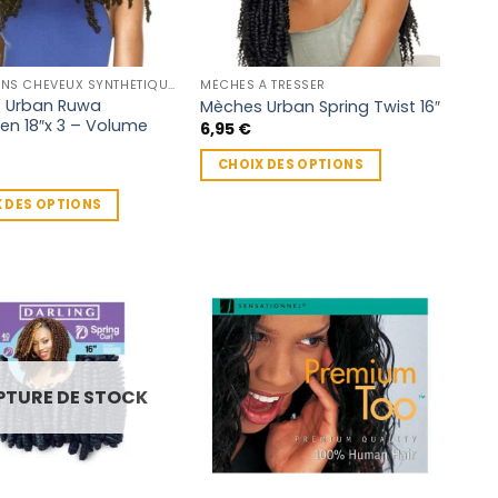
EXTENSIONS CHEVEUX SYNTHÉTIQUES
MÈCHES À TRESSER
 Urban Ruwa
Mèches Urban Spring Twist 16″
n 18″x 3 – Volume
6,95
€
CHOIX DES OPTIONS
Ce
 DES OPTIONS
produit
a
plusieurs
variations.
rs
Les
ns.
options
peuvent
PTURE DE STOCK
être
t
choisies
sur
s
la