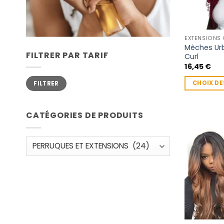
Mèches Ur
FILTRER PAR TARIF
Curl
16,45
€
Prix
Prix
CHOIX DE
FILTRER
min
max
Ce
produit
CATÉGORIES DE PRODUITS
a
plusieurs
variations.
Les
options
peuvent
être
choisies
sur
la