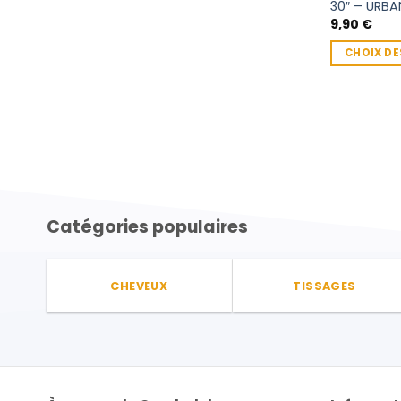
30″ – URBA
produit
9,90
€
CHOIX DE
Ce
produit
a
plusieurs
variations.
Les
options
peuvent
Catégories populaires
être
choisies
sur
CHEVEUX
TISSAGES
la
page
du
produit