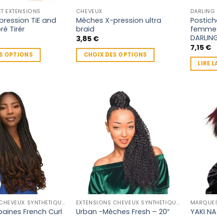
la
la
T EXTENSIONS
CHEVEUX
DARLING
page
page
ression TiE and
Mèches X-pression ultra
Postich
é Tirér
braid
femme –
du
du
DARLIN
3,85
€
produit
produit
7,15
€
S OPTIONS
CHOIX DES OPTIONS
LIRE L
Ce
produit
a
plusieurs
variations.
Les
options
peuvent
être
choisies
sur
la
page
EXTENSIONS CHEVEUX SYNTHÉTIQUES
EXTENSIONS CHEVEUX SYNTHÉTIQUES
MARQUE
baines French Curl
YAKI N
du
Urban -Mèches Fresh – 20″