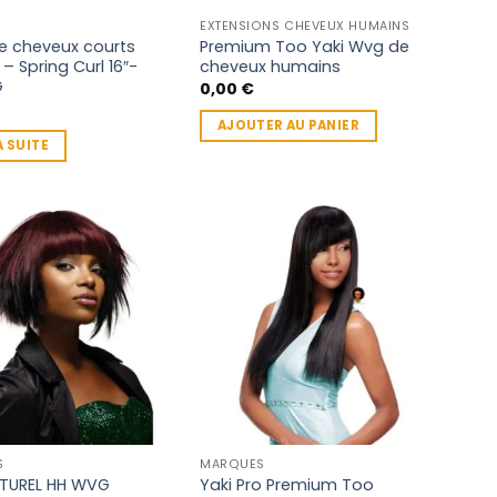
page
du
EXTENSIONS CHEVEUX HUMAINS
e cheveux courts
Premium Too Yaki Wvg de
produit
 Spring Curl 16″-
cheveux humains
G
0,00
€
AJOUTER AU PANIER
A SUITE
S
MARQUES
ATUREL HH WVG
Yaki Pro Premium Too