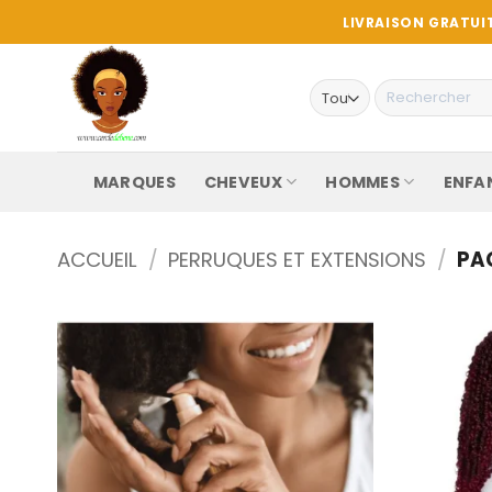
Passer
LIVRAISON GRATUIT
au
contenu
Recherche
pour :
MARQUES
CHEVEUX
HOMMES
ENFA
ACCUEIL
/
PERRUQUES ET EXTENSIONS
/
PAG