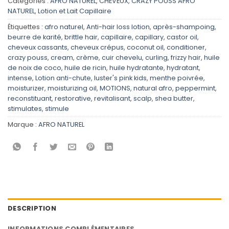
Catégories :
AFRO NATUREL
,
CHEVEUX
,
CRAZY POUSS AFRO
NATUREL
,
Lotion et Lait Capillaire
Étiquettes :
afro naturel
,
Anti-hair loss lotion
,
après-shampoing
,
beurre de karité
,
brittle hair
,
capillaire
,
capillary
,
castor oil
,
cheveux cassants
,
cheveux crépus
,
coconut oil
,
conditioner
,
crazy pouss
,
cream
,
crème
,
cuir chevelu
,
curling
,
frizzy hair
,
huile
de noix de coco
,
huile de ricin
,
huile hydratante
,
hydratant
,
intense
,
Lotion anti-chute
,
luster's pink kids
,
menthe poivrée
,
moisturizer
,
moisturizing oil
,
MOTIONS
,
natural afro
,
peppermint
,
reconstituant
,
restorative
,
revitalisant
,
scalp
,
shea butter
,
stimulates
,
stimule
Marque :
AFRO NATUREL
DESCRIPTION
INFORMATIONS COMPLÉMENTAIRES