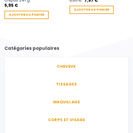
crépus 241 g
Le
Le
8,85
€
7,97
€
prix
prix
5,95
€
initial
actuel
AJOUTER AU PANIER
était :
est :
AJOUTER AU PANIER
8,85 €.
7,97 €.
Catégories populaires
CHEVEUX
TISSAGES
MAQUILLAGE
CORPS ET VISAGE