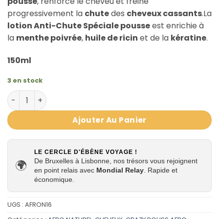
pousse
, renforce le cheveu et freine
progressivement la
chute
des
cheveux cassants
.La
lotion Anti-Chute Spéciale pousse
est enrichie à
la
menthe poivrée
,
huile de ricin
et de la
kératine
.
150ml
3 en stock
quantité de LOTION ANTI-CHUTE Spéciale pousse Crazy
Ajouter Au Panier
LE CERCLE D'ÉBÈNE VOYAGE !
De Bruxelles à Lisbonne, nos trésors vous rejoignent
🌍
en point relais avec
Mondial Relay
. Rapide et
économique.
UGS :
AFRON16