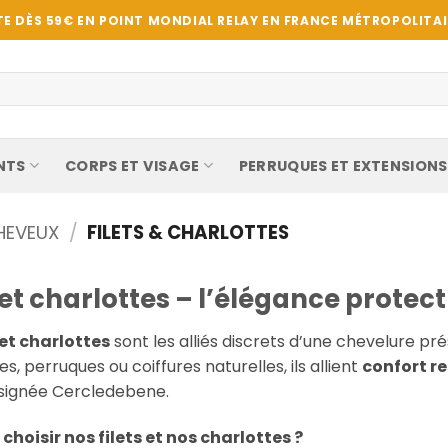
E DÈS 59€ EN POINT MONDIAL RELAY EN FRANCE MÉTROPOLITAIN
NTS
CORPS ET VISAGE
PERRUQUES ET EXTENSIONS
HEVEUX
/
FILETS & CHARLOTTES
s et charlottes – l’élégance protec
 et charlottes
sont les alliés discrets d’une chevelure p
es, perruques ou coiffures naturelles, ils allient
confort r
é signée Cercledebene.
choisir nos filets et nos charlottes ?