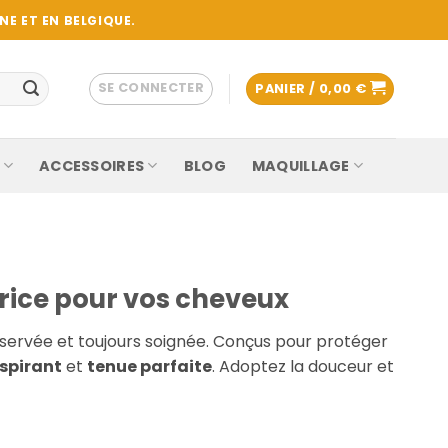
E ET EN BELGIQUE.
SE CONNECTER
PANIER /
0,00
€
ACCESSOIRES
BLOG
MAQUILLAGE
trice pour vos cheveux
réservée et toujours soignée. Conçus pour protéger
espirant
et
tenue parfaite
. Adoptez la douceur et