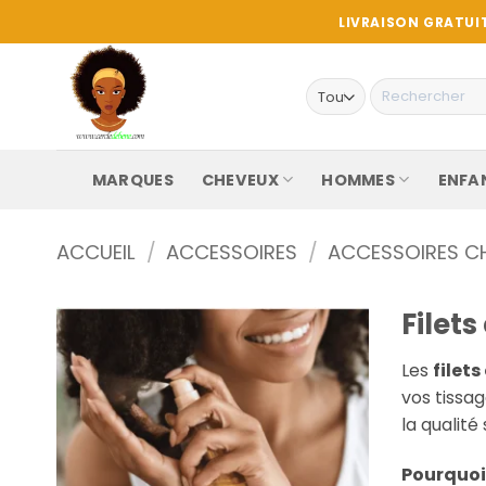
Passer
LIVRAISON GRATUIT
au
contenu
Recherche
pour :
MARQUES
CHEVEUX
HOMMES
ENFA
ACCUEIL
/
ACCESSOIRES
/
ACCESSOIRES C
Filet
Les
filets
vos tissag
la qualit
Pourquoi 