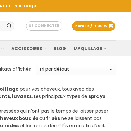
E ET EN BELGIQUE.
SE CONNECTER
PANIER /
0,00
€
ACCESSOIRES
BLOG
MAQUILLAGE
ultats affichés
coiffage
pour vos cheveux, tous avec des
ants
,
lavants.
Les
principaux types de
sprays
pressées qui n’ont pas le temps de laisser poser
heveux bouclés
ou
frisés
ne se laissent pas
umides
et les rends démêlés en un clin d’oeil,