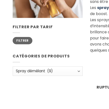
sans être 
Les
spray
de boost. 
Les sprays
d’intensit
FILTRER PAR TARIF
brillance 
pour faire
Prix
Prix
FILTRER
min
max
avons cho
quelques 
CATÉGORIES DE PRODUITS
RUPTU