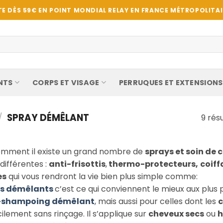
E DÈS 59€ EN POINT MONDIAL RELAY EN FRANCE MÉTROPOLITAIN
NTS
CORPS ET VISAGE
PERRUQUES ET EXTENSIONS
/
SPRAY DÉMÊLANT
9 rés
emment il existe un grand nombre de
sprays et soin de 
différentes :
anti-frisottis
,
thermo-protecteurs,
coiff
es
qui vous rendront la vie bien plus simple comme:
ys démêlants
c’est ce qui conviennent le mieux aux plus 
-shampoing démêlant
,
mais aussi pour celles dont les
c
cilement sans rinçage. Il s’applique sur
cheveux secs
ou
h