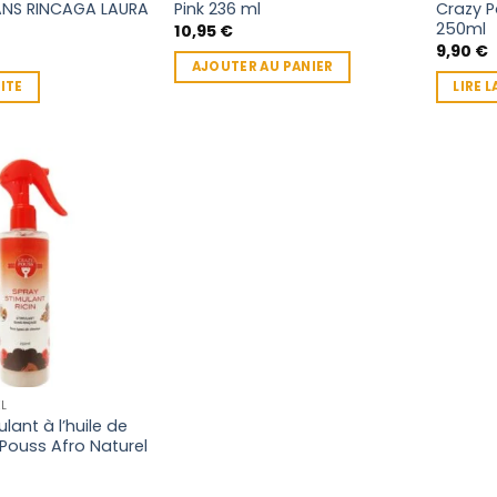
ANS RINCAGA LAURA
Pink 236 ml
Crazy P
du
l
250ml
10,95
€
produit
9,90
€
AJOUTER AU PANIER
UITE
LIRE L
L
lant à l’huile de
 Pouss Afro Naturel