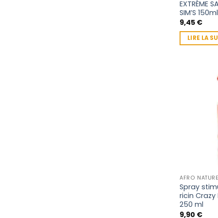
EXTRÈME S
SIM’S 150m
9,45
€
LIRE LA S
AFRO NATURE
Spray stimu
ricin Crazy
250 ml
9,90
€