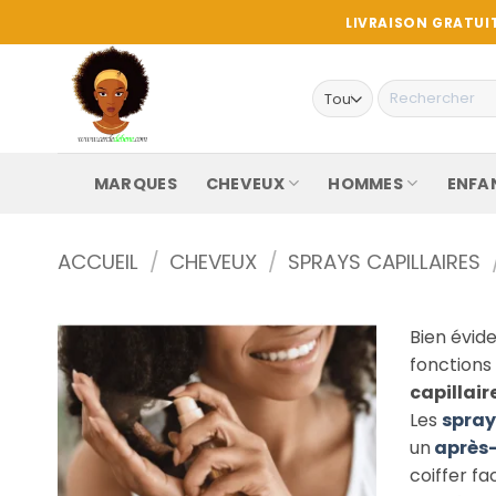
Passer
LIVRAISON GRATUIT
au
contenu
Recherche
pour :
MARQUES
CHEVEUX
HOMMES
ENFA
ACCUEIL
/
CHEVEUX
/
SPRAYS CAPILLAIRES
Bien évid
fonctions 
capillair
Les
spra
un
après
coiffer fa