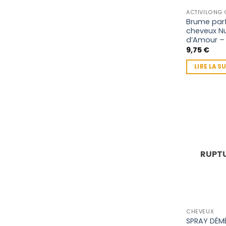
ACTIVILONG
Brume par
cheveux N
d’Amour – 
9,75
€
LIRE LA S
RUPTU
CHEVEUX
SPRAY DÉM