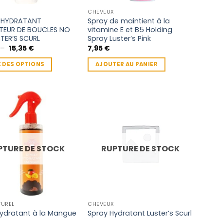
CHEVEUX
 HYDRATANT
Spray de maintient à la
TEUR DE BOUCLES NO
vitamine E et B5 Holding
STER’S SCURL
Spray Luster’s Pink
Plage
–
15,35
€
7,95
€
de
prix :
 DES OPTIONS
AJOUTER AU PANIER
6,45 €
à
15,35 €
rs
ns.
PTURE DE STOCK
RUPTURE DE STOCK
t
s
TUREL
CHEVEUX
ydratant à la Mangue
Spray Hydratant Luster’s Scurl