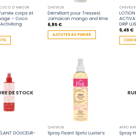
 COCO D'AMOUR
CHEVEUX
CHEVEUX
fumée corps et
Démêlant pour Tresses|
LOTION
uage – Coco
Jamaican mango and lime
ACTIVA
Activilong
DRIP LU
6,85
€
6,45
€
AJOUTER AU PANIER
UITE
CHOIX
Ce
produit
a
plusieu
variatio
Les
options
RE DE STOCK
RU
peuven
être
choisie
sur
la
CHEVEUX
AFRO NA
page
ÉLANT DOUCEUR-
Spray Fixant Spritz Luster’s
Spray H