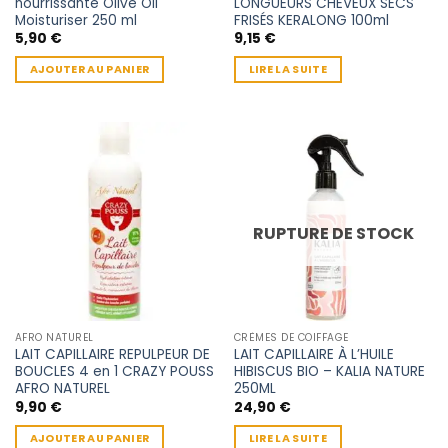
nourrissante Olive Oil
LONGUEURS CHEVEUX SECS
Moisturiser 250 ml
FRISÉS KERALONG 100ml
5,90
€
9,15
€
AJOUTER AU PANIER
LIRE LA SUITE
RUPTURE DE STOCK
AFRO NATUREL
CRÈMES DE COIFFAGE
LAIT CAPILLAIRE REPULPEUR DE
LAIT CAPILLAIRE À L’HUILE
BOUCLES 4 en 1 CRAZY POUSS
HIBISCUS BIO – KALIA NATURE
AFRO NATUREL
250ML
9,90
€
24,90
€
AJOUTER AU PANIER
LIRE LA SUITE