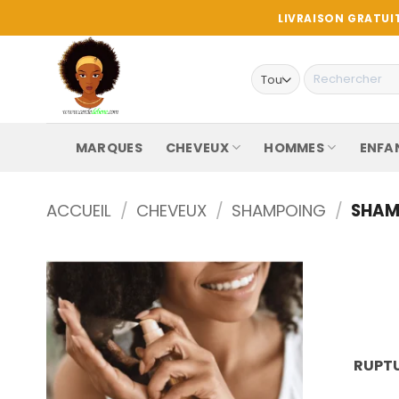
Passer
LIVRAISON GRATUIT
au
contenu
Recherche
pour :
MARQUES
CHEVEUX
HOMMES
ENFA
ACCUEIL
/
CHEVEUX
/
SHAMPOING
/
SHAM
RUPTU