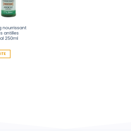
 nourrissant
 antilles
nal 250ml
UITE