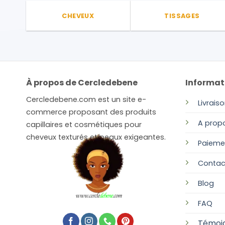
CHEVEUX
TISSAGES
À propos de Cercledebene
Informat
Cercledebene.com est un site e-
Livrais
commerce proposant des produits
A prop
capillaires et cosmétiques pour
cheveux texturés et peaux exigeantes.
Paieme
Contac
Blog
FAQ
Témoi