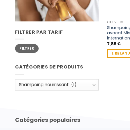
CHEVEUX
Shampoing
FILTRER PAR TARIF
avocat Miss
internatio
7,85
€
Prix
Prix
FILTRER
min
max
LIRE LA S
CATÉGORIES DE PRODUITS
Catégories populaires