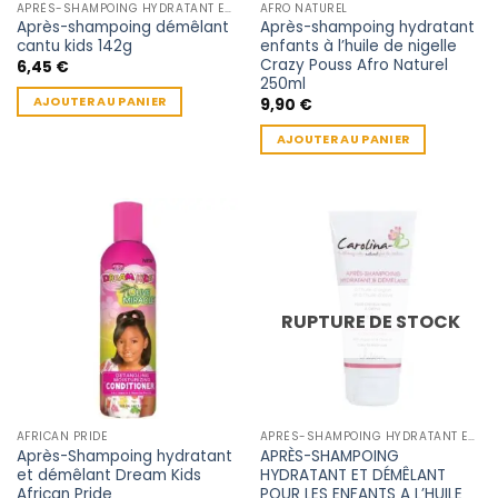
APRÈS-SHAMPOING HYDRATANT ENFANT
AFRO NATUREL
Après-shampoing démêlant
Après-shampoing hydratant
cantu kids 142g
enfants à l’huile de nigelle
Crazy Pouss Afro Naturel
6,45
€
250ml
AJOUTER AU PANIER
9,90
€
AJOUTER AU PANIER
RUPTURE DE STOCK
AFRICAN PRIDE
APRÈS-SHAMPOING HYDRATANT ENFANT
Après-Shampoing hydratant
APRÈS-SHAMPOING
et démêlant Dream Kids
HYDRATANT ET DÉMÊLANT
African Pride
POUR LES ENFANTS A L’HUILE