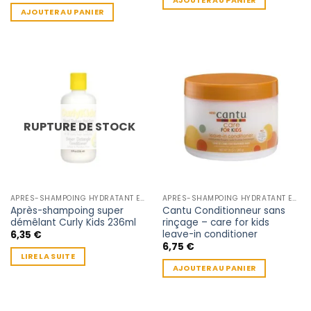
AJOUTER AU PANIER
AJOUTER AU PANIER
RUPTURE DE STOCK
APRÈS-SHAMPOING HYDRATANT ENFANT
APRÈS-SHAMPOING HYDRATANT ENFANT
Après-shampoing super
Cantu Conditionneur sans
démêlant Curly Kids 236ml
rinçage – care for kids
leave-in conditioner
6,35
€
6,75
€
LIRE LA SUITE
AJOUTER AU PANIER