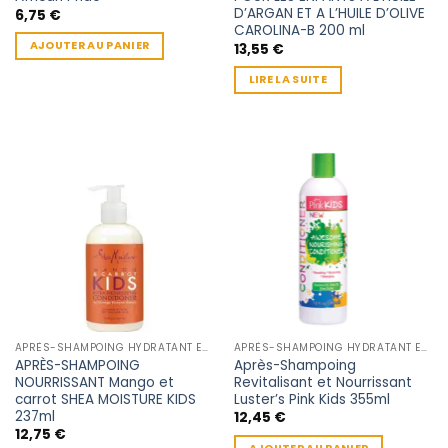
D’ARGAN ET A L’HUILE D’OLIVE
6,75
€
CAROLINA-B 200 ml
AJOUTER AU PANIER
13,55
€
LIRE LA SUITE
APRÈS-SHAMPOING HYDRATANT ENFANT
APRÈS-SHAMPOING HYDRATANT ENFANT
APRÈS-SHAMPOING
Après-Shampoing
NOURRISSANT Mango et
Revitalisant et Nourrissant
carrot SHEA MOISTURE KIDS
Luster’s Pink Kids 355ml
237ml
12,45
€
12,75
€