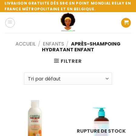
Passer
LIVRAISON GRATUITE DÈS 59€ EN POINT MONDIAL RELAY EN
FRANCE MÉTROPOLITAINE ET EN BELGIQUE.
au
contenu
ACCUEIL
/
ENFANTS
/
APRÈS-SHAMPOING
HYDRATANT ENFANT
FILTRER
RUPTURE DE STOCK