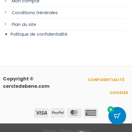
Mon compte
Conditions Générales
Plan
du site
Politique de confidentialité
Copyright ©
CONFIDENTIALITÉ
cercledebene.com
COOKIES
0
Visa
PayPal
MasterCard
American
Express