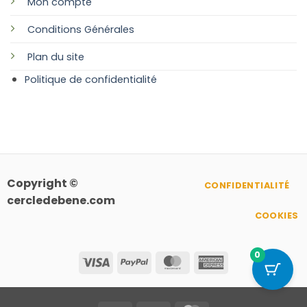
Mon compte
Conditions Générales
Plan
du site
Politique de confidentialité
Copyright ©
CONFIDENTIALITÉ
cercledebene.com
COOKIES
0
Visa
PayPal
MasterCard
American
Express