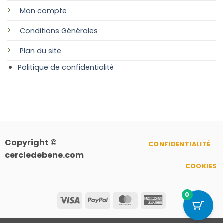
Mon compte
Conditions Générales
Plan
du site
Politique de confidentialité
Copyright ©
CONFIDENTIALITÉ
cercledebene.com
COOKIES
0
Visa
PayPal
MasterCard
American
Express