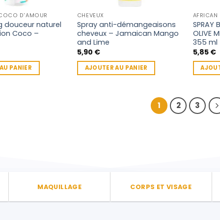
page
 COCO D'AMOUR
CHEVEUX
AFRICAN 
du
 douceur naturel
Spray anti-démangeaisons
SPRAY B
produit
tion Coco –
cheveux – Jamaican Mango
OLIVE M
and Lime
355 ml
5,90
€
5,85
€
AU PANIER
AJOUTER AU PANIER
AJOUT
1
2
3
MAQUILLAGE
CORPS ET VISAGE