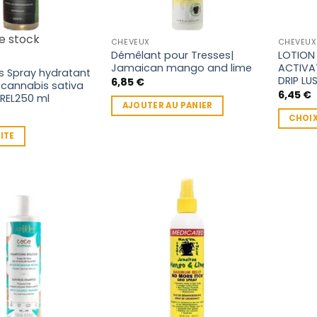
e stock
CHEVEUX
CHEVEUX
Démêlant pour Tresses|
LOTION
Jamaican mango and lime
ACTIVA
s Spray hydratant
DRIP LU
6,85
€
e cannabis sativa
6,45
€
REL250 ml
AJOUTER AU PANIER
CHOIX
Ce
UITE
produit
a
plusieu
variatio
Les
options
peuven
être
choisie
sur
la