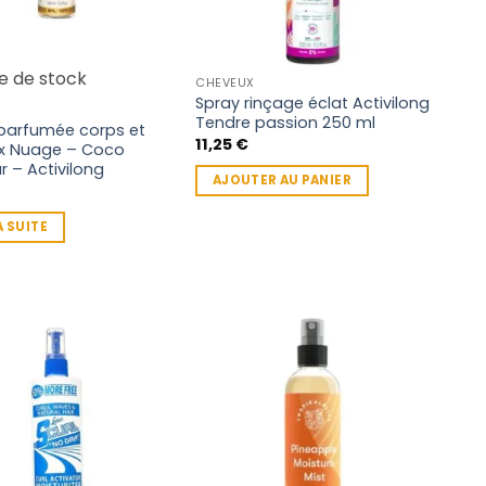
e de stock
CHEVEUX
Spray rinçage éclat Activilong
Tendre passion 250 ml
parfumée corps et
11,25
€
x Nuage – Coco
 – Activilong
AJOUTER AU PANIER
A SUITE