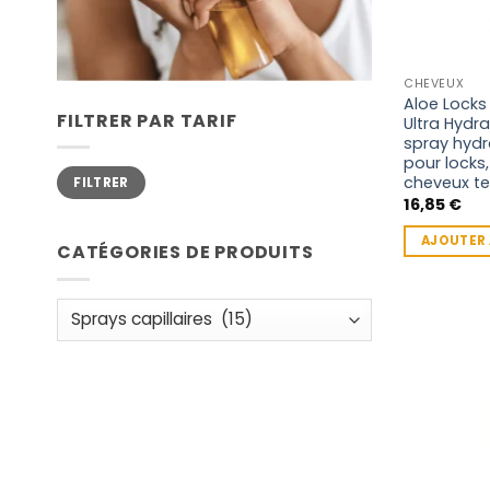
CHEVEUX
Aloe Locks
FILTRER PAR TARIF
Ultra Hydra
spray hydr
pour locks,
Prix
Prix
cheveux te
FILTRER
min
max
16,85
€
AJOUTER 
CATÉGORIES DE PRODUITS