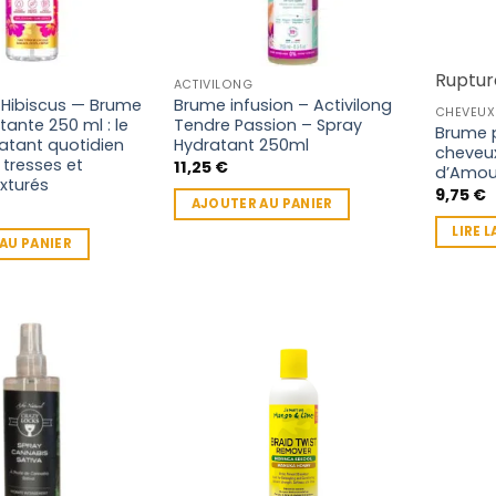
Ruptur
ACTIVILONG
 Hibiscus — Brume
Brume infusion – Activilong
CHEVEUX
tante 250 ml : le
Tendre Passion – Spray
Brume 
atant quotidien
Hydratant 250ml
cheveu
 tresses et
11,25
€
d’Amour
xturés
9,75
€
AJOUTER AU PANIER
LIRE L
AU PANIER