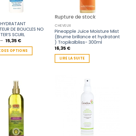
Rupture de stock
 HYDRATANT
CHEVEUX
TEUR DE BOUCLES NO
Pineapple Juice Moisture Mist
STER’S SCURL
(Brume brillance et hydratant
Plage
–
15,35
€
) Tropikalbliss- 300ml
de
16,35
€
prix :
 DES OPTIONS
6,45 €
à
LIRE LA SUITE
15,35 €
rs
ns.
t
s